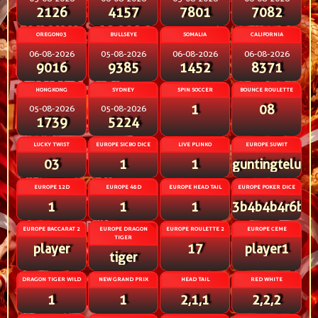
2126
4157
7801
7082
OREGON03
BULLSEYE
SOMALIA
CALIFORNIA
06-08-2026
05-08-2026
06-08-2026
06-08-2026
9016
9385
1452
8371
HONGKONG
SYDNEY
SPIN SOCCER
BOUNCE ROULETTE
1
08
05-08-2026
05-08-2026
1739
5224
LUCKY TWIST
EUROPE SICBO DICE
LIVE PLINKO
EUROPE SUWIT
03
1
1
guntingtelunj
EUROPE 12D
EUROPE 48D
EUROPE HEAD TAIL
EUROPE POKER DICE
1
1
1
3b4b4b4r6b
EUROPE BACCARAT 2
EUROPE DRAGON
EUROPE ROULETTE 2
EUROPE CEME
TIGER
player
17
player1
tiger
DRAGON TIGER WILD
NEW GRAND PRIX
HEAD TAIL
RED WHITE
1
1
2,1,1
2,2,2