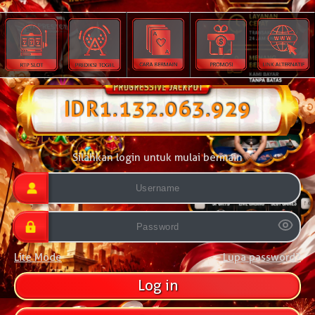
IDR
1.132.112.257
Silahkan login untuk mulai bermain
Lite Mode
Lupa password?