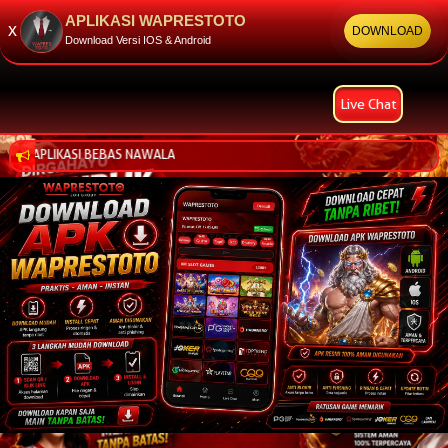
APLIKASI WAPRESTOTO
x
DOWNLOAD
Download Versi IOS & Android
Live Chat
NAWALA