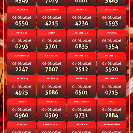
8549
7029
6601
5483
CHELSEA 11
BORABORA
POIPET 12
OREGON12
06-08-2026
06-08-2026
06-08-2026
06-08-2026
6550
4215
4236
1593
POIPET 15
CHINA
BRUNEI 02
JAMAIKA
05-08-2026
05-08-2026
06-08-2026
06-08-2026
6293
5761
6835
1354
CAROLINAEVE
CAMBODIA
BRUNEI 14
BRUNEI 21
06-08-2026
06-08-2026
05-08-2026
05-08-2026
2247
7607
2512
5920
CHELSEA 15
CHELSEA 19
POIPET 19
SINGAPORE
05-08-2026
05-08-2026
05-08-2026
05-08-2026
4925
5686
6501
0715
TAIWAN
POIPET 22
BANGLADESH
PSCO
05-08-2026
05-08-2026
05-08-2026
05-08-2026
6960
0309
9731
2884
BORACAY
KENTUCKYMID
CHELSEA 21
NEWYORKMID
05-08-2026
06-08-2026
05-08-2026
06-08-2026