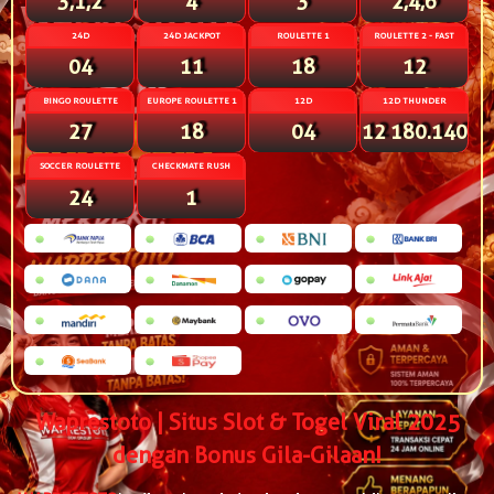
3,1,2
4
3
2,4,6
24D
24D JACKPOT
ROULETTE 1
ROULETTE 2 - FAST
04
11
18
12
BINGO ROULETTE
EUROPE ROULETTE 1
12D
12D THUNDER
27
18
04
12 180.140
SOCCER ROULETTE
CHECKMATE RUSH
24
1
Waprestoto | Situs Slot & Togel Viral 2025
dengan Bonus Gila-Gilaan!