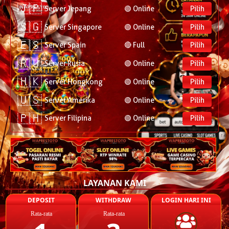
🇯🇵
Server Jepang
🟢 Online
Pilih
🇸🇬
Server Singapore
🟢 Online
Pilih
🇪🇸
Server Spain
🔴 Full
Pilih
🇷🇺
Server Rusia
🟢 Online
Pilih
🇭🇰
Server Hongkong
🟢 Online
Pilih
🇺🇸
Server Amerika
🟢 Online
Pilih
🇵🇭
Server Filipina
🟢 Online
Pilih